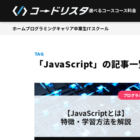
選べるコース
コース料金
ホーム
プログラミング
キャリア
卒業生
ITスクール
TAG
「JavaScript」の記事
プログラ